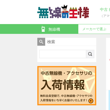
中古
（アマ
メーカーで選ぶ
無線機
検索