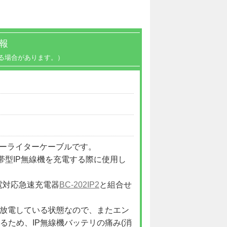
報
る場合があります。）
のシガーライターケーブルです。
帯型IP無線機を充電する際に使用し
電対応急速充電器
BC-202IP2
と組合せ
がら放電している状態なので、またエン
るため、IP無線機バッテリの痛み(消