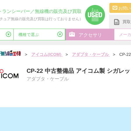
お問い
トランシーバー／無線機の販売及び買取
チュア無線の販売及び買取は行っておりません）
買取
機種で選ぶ
メー
アクセサリ
>
アイコム(ICOM)
>
アダプタ・ケーブル
>
CP-22
CP-22 中古整備品 アイコム製 シガ
アダプタ・ケーブル