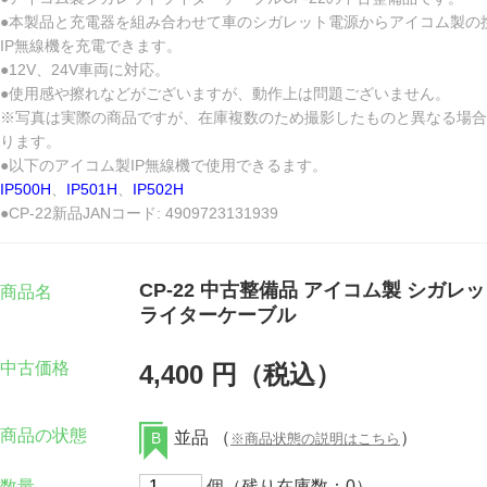
●本製品と充電器を組み合わせて車のシガレット電源からアイコム製の
IP無線機を充電できます。
●12V、24V車両に対応。
●使用感や擦れなどがございますが、動作上は問題ございません。
※写真は実際の商品ですが、在庫複数のため撮影したものと異なる場合
ります。
●以下のアイコム製IP無線機で使用できるます。
IP500H
、
IP501H
、
IP502H
●CP-22新品JANコード: 4909723131939
CP-22 中古整備品 アイコム製 シガレ
商品名
ライターケーブル
中古価格
4,400 円（税込）
商品の状態
並品 （
）
B
※商品状態の説明はこちら
数量
個（残り在庫数：0）