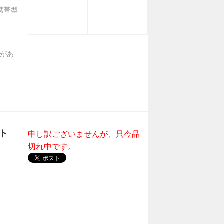
携帯型
があ
ット
申し訳ございませんが、只今品
切れ中です。