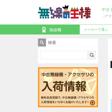
中古
（アマ
メーカーで選ぶ
無線機
検索