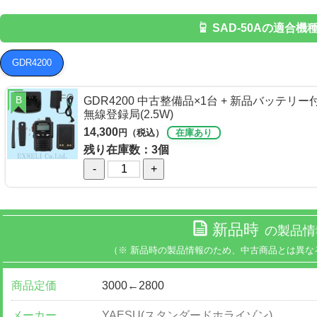
SAD-50Aの適合機
GDR4200
B
GDR4200 中古整備品×1台 + 新品バッテリ
無線登録局(2.5W)
14,300
円（税込）
在庫あり
残り在庫数：3個
-
+
新品時
の製品情
（※ 新品時の製品情報のため、中古商品とは異な
商品定価
3000←2800
メーカー
YAESU(スタンダードホライゾン)