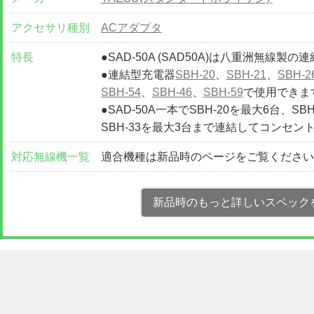
アクセサリ種別
ACアダプタ
特長
●SAD-50A (SAD50A)は八重洲無線
●連結型充電器
SBH-20
、
SBH-21
、
SBH-2
SBH-54
、
SBH-46
、
SBH-59
で使用できま
●SAD-50A一本でSBH-20を最大6台、SBH
SBH-33を最大3台まで連結してコンセ
対応無線機一覧
適合機種は新品時のページをご覧くださ
新品時のもっと詳しいスペック