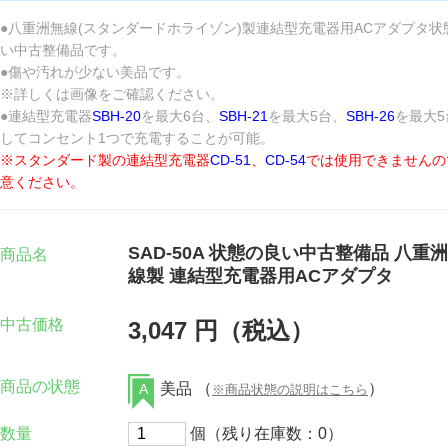
●八重洲無線(スタンダードホライゾン)製連結型充電器用ACアダプタ状
い中古整備品です。
●傷や汚れが少ない美品です。
※詳しくは画像をご確認ください。
●連結型充電器
SBH-20
を最大6台、
SBH-21
を最大5台、
SBH-26
を最大5
してコンセント1つで充電することが可能。
※スタンダード製の連結型充電器
CD-51
、
CD-54
では使用できませんの
意ください。
SAD-50A 状態の良い中古整備品 八重
商品名
線製 連結型充電器用ACアダプタ
中古価格
3,047 円（税込）
商品の状態
美品 （
）
A
※商品状態の説明はこちら
数量
個（残り在庫数：0）