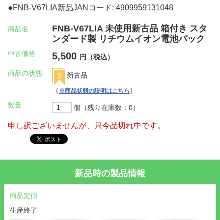
●FNB-V67LIA新品JANコード: 4909959131048
FNB-V67LIA 未使用新古品 箱付き スタ
商品名
ンダード製 リチウムイオン電池パック
中古価格
5,500
円（税込）
商品の状態
S
新古品
（
）
※商品状態の説明はこちら
数量
個（残り在庫数：0）
申し訳ございませんが、只今品切れ中です。
新品時の製品情報
商品定価
生産終了