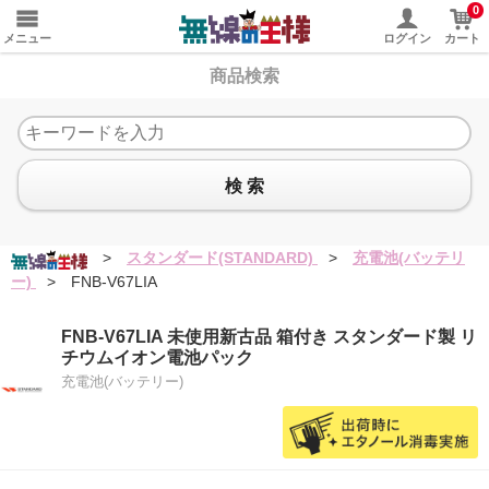
0
メニュー
ログイン
カート
商品検索
検 索
>
スタンダード(STANDARD)
>
充電池(バッテリ
ー)
>
FNB-V67LIA
FNB-V67LIA 未使用新古品 箱付き スタンダード製 リ
チウムイオン電池パック
充電池(バッテリー)