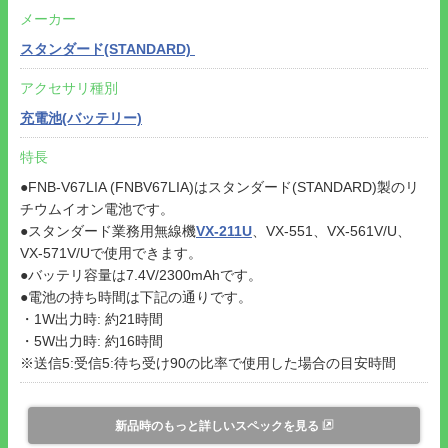
メーカー
スタンダード(STANDARD)
アクセサリ種別
充電池(バッテリー)
特長
●FNB-V67LIA (FNBV67LIA)はスタンダード(STANDARD)製のリ
チウムイオン電池です。
●スタンダード業務用無線機
VX-211U
、VX-551、VX-561V/U、
VX-571V/Uで使用できます。
●バッテリ容量は7.4V/2300mAhです。
●電池の持ち時間は下記の通りです。
・1W出力時: 約21時間
・5W出力時: 約16時間
※送信5:受信5:待ち受け90の比率で使用した場合の目安時間
新品時のもっと詳しいスペックを見る