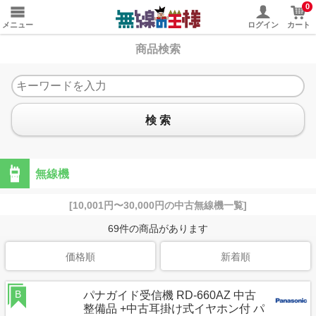
0
メニュー
ログイン
カート
商品検索
検 索
無線機
[10,001円〜30,000円の中古無線機一覧]
69
件の商品があります
価格順
新着順
B
パナガイド受信機 RD-660AZ 中古
整備品 +中古耳掛け式イヤホン付 パ