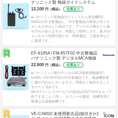
ナソニック製 無線ガイドシステム
12,100
円（税込）
在庫あり
●パナソニック製無線ガイドシステム受信機RD-
660AZの中古整備品に、中古整備品の耳掛け式イヤ
ホンをお付けした商品です。アンテナの曲がりと傷
や汚れがありますが、問題なく動作します。最大6チ
ャンネルで利用可能です。同時通訳、工場見学など
に最適です。
B
EF-6195A / FM-857F02 中古整備品
パナソニック製 デジタルMCA無線
22,000
円（税込）
在庫あり
●パナソニック製のデジタルMCA業務用無線EF-
6195A / FM-857F02の中古整備品です。無線機本体
に傷や汚れがございますが、問題なく動作すること
をテスト済みです。
MCAアドバンスサービスの提供は2027/3/31をもって
終了することに伴い、タクシーや運送、危機管理に
最適な広域無線機です。
S
VE-CAM10 未使用新古品(箱付き)×1