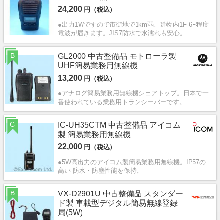
24,200
円（税込）
●出力1Wですので市街地で1km弱、建物内1F-6F程度
電波が届きます。JIS7防水で水濡れも安心。
B
GL2000 中古整備品 モトローラ製
UHF簡易業務用無線機
13,200
円（税込）
●アナログ簡易業務用無線機シェアトップ。日本で一
番使われている業務用トランシーバーです。
C
IC-UH35CTM 中古整備品 アイコム
製 簡易業務用無線機
22,000
円（税込）
●5W高出力のアイコム製簡易業務用無線機。IP57の
高い 防水・防塵性能を保持。
B
VX-D2901U 中古整備品 スタンダー
ド製 車載型デジタル簡易無線登録
局(5W)