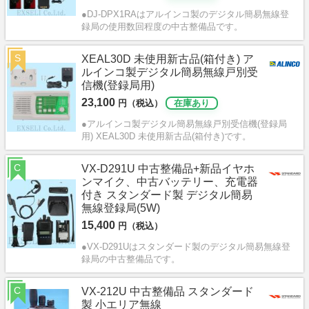
●DJ-DPX1RAはアルインコ製のデジタル簡易無線登
録局の使用数回程度の中古整備品です。
S
XEAL30D 未使用新古品(箱付き) ア
ルインコ製デジタル簡易無線戸別受
信機(登録局用)
23,100
円（税込）
在庫あり
●アルインコ製デジタル簡易無線戸別受信機(登録局
用) XEAL30D 未使用新古品(箱付き)です。
C
VX-D291U 中古整備品+新品イヤホ
ンマイク、中古バッテリー、充電器
付き スタンダード製 デジタル簡易
無線登録局(5W)
15,400
円（税込）
●VX-D291Uはスタンダード製のデジタル簡易無線登
録局の中古整備品です。
C
VX-212U 中古整備品 スタンダード
製 小エリア無線