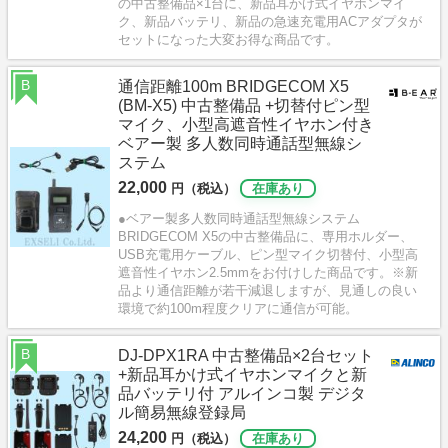
の中古整備品×1台に、新品耳かけ式イヤホンマイ
ク、新品バッテリ、新品の急速充電用ACアダプタが
セットになった大変お得な商品です。
B
通信距離100m BRIDGECOM X5
(BM-X5) 中古整備品 +切替付ピン型
マイク、小型高遮音性イヤホン付き
ベアー製 多人数同時通話型無線シ
ステム
22,000
円（税込）
在庫あり
●ベアー製多人数同時通話型無線システム
BRIDGECOM X5の中古整備品に、専用ホルダー、
USB充電用ケーブル、ピン型マイク切替付、小型高
遮音性イヤホン2.5mmをお付けした商品です。※新
品より通信距離が若干減退しますが、見通しの良い
環境で約100m程度クリアに通信が可能。
B
DJ-DPX1RA 中古整備品×2台セット
+新品耳かけ式イヤホンマイクと新
品バッテリ付 アルインコ製 デジタ
ル簡易無線登録局
24,200
円（税込）
在庫あり