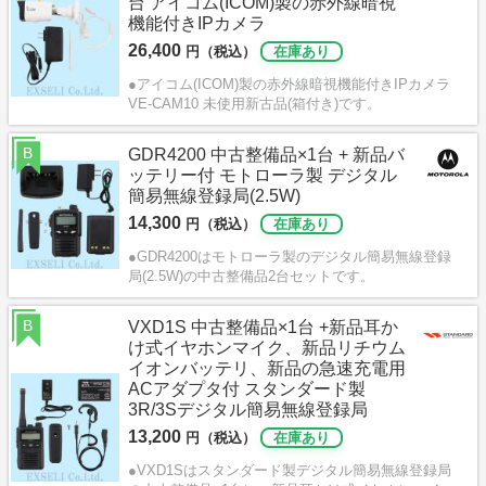
台 アイコム(ICOM)製の赤外線暗視
機能付きIPカメラ
26,400
円（税込）
在庫あり
●アイコム(ICOM)製の赤外線暗視機能付きIPカメラ
VE-CAM10 未使用新古品(箱付き)です。
B
GDR4200 中古整備品×1台 + 新品バ
ッテリー付 モトローラ製 デジタル
簡易無線登録局(2.5W)
14,300
円（税込）
在庫あり
●GDR4200はモトローラ製のデジタル簡易無線登録
局(2.5W)の中古整備品2台セットです。
B
VXD1S 中古整備品×1台 +新品耳か
け式イヤホンマイク、新品リチウム
イオンバッテリ、新品の急速充電用
ACアダプタ付 スタンダード製
3R/3Sデジタル簡易無線登録局
13,200
円（税込）
在庫あり
●VXD1Sはスタンダード製デジタル簡易無線登録局