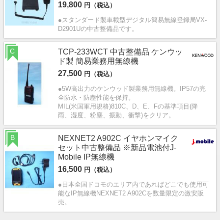
19,800
円（税込）
●スタンダード製車載型デジタル簡易無線登録局VX-
D2901Uの中古整備品です。
C
TCP-233WCT 中古整備品 ケンウッ
ド製 簡易業務用無線機
27,500
円（税込）
●5W高出力のケンウッド製業務用無線機。IP57の完
全防水・防塵性能を保持。
MIL(米国軍用規格)810C、D、E、Fの基準項目(降
雨、湿度、粉塵、振動、衝撃)をクリア。
B
NEXNET2 A902C イヤホンマイク
セット中古整備品 ※新品電池付J-
Mobile IP無線機
16,500
円（税込）
●日本全国ドコモのエリア内であればどこでも使用可
能なIP無線機NEXNET2 A902Cを数量限定の激安販
売。