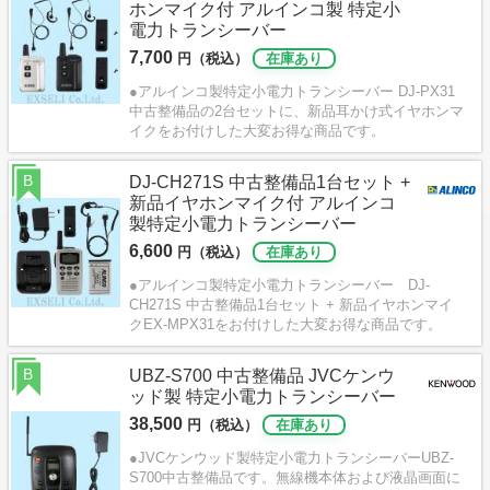
ホンマイク付 アルインコ製 特定小
電力トランシーバー
7,700
円（税込）
在庫あり
●アルインコ製特定小電力トランシーバー DJ-PX31
中古整備品の2台セットに、新品耳かけ式イヤホンマ
イクをお付けした大変お得な商品です。
B
DJ-CH271S 中古整備品1台セット +
新品イヤホンマイク付 アルインコ
製特定小電力トランシーバー
6,600
円（税込）
在庫あり
●アルインコ製特定小電力トランシーバー DJ-
CH271S 中古整備品1台セット + 新品イヤホンマイ
クEX-MPX31をお付けした大変お得な商品です。
B
UBZ-S700 中古整備品 JVCケンウ
ッド製 特定小電力トランシーバー
38,500
円（税込）
在庫あり
●JVCケンウッド製特定小電力トランシーバーUBZ-
S700中古整備品です。無線機本体および液晶画面に