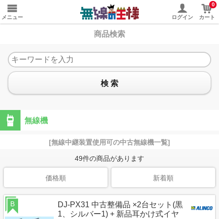
0
メニュー
ログイン
カート
商品検索
検 索
無線機
[無線中継装置使用可の中古無線機一覧]
49
件の商品があります
価格順
新着順
B
DJ-PX31 中古整備品 ×2台セット(黒
1、シルバー1) + 新品耳かけ式イヤ