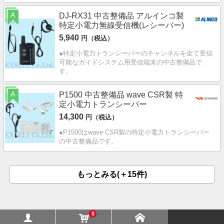
A
DJ-RX31 中古整備品 アルインコ製
特定小電力無線受信機(レシーバー)
5,940
円（税込）
●特定小電力トランシーバーのチャンネルを全て受信
可能なガイドシステム用受信端末の中古整備品で
す。
A
P1500 中古整備品 wave CSR製 特
定小電力トランシーバー
14,300
円（税込）
●P1500はwave CSR製の特定小電力トランシーバー
の中古整備品です。
もっとみる(＋15件)
0