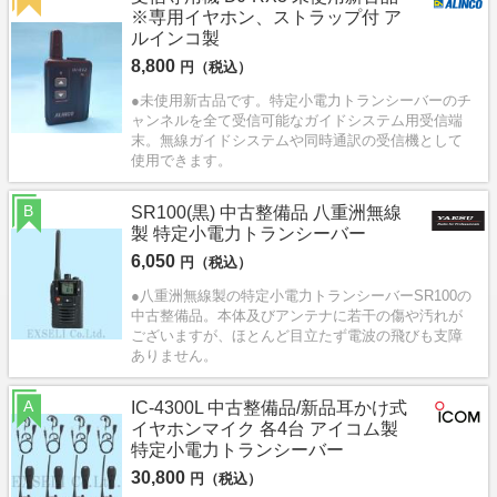
※専用イヤホン、ストラップ付 ア
ルインコ製
8,800
円（税込）
●未使用新古品です。特定小電力トランシーバーのチ
ャンネルを全て受信可能なガイドシステム用受信端
末。無線ガイドシステムや同時通訳の受信機として
使用できます。
B
SR100(黒) 中古整備品 八重洲無線
製 特定小電力トランシーバー
6,050
円（税込）
●八重洲無線製の特定小電力トランシーバーSR100の
中古整備品。本体及びアンテナに若干の傷や汚れが
ございますが、ほとんど目立たず電波の飛びも支障
ありません。
A
IC-4300L 中古整備品/新品耳かけ式
イヤホンマイク 各4台 アイコム製
特定小電力トランシーバー
30,800
円（税込）