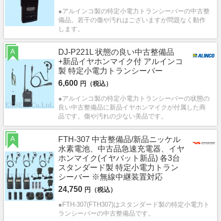
●アルインコ製の特定小電力トランシーバーの中古整
備品。若干の傷や汚れはございますが問題なく動作
します。
A
DJ-P221L 状態の良い中古整備品
+新品イヤホンマイク付 アルインコ
製 特定小電力トランシーバー
6,600
円（税込）
●アルインコ製の特定小電力トランシーバーの状態の
良い中古整備品に新品イヤホンマイクが付属した商
品です。傷や汚れの少ない美品です。
A
FTH-307 中古整備品/新品ニッケル
水素電池、中古品急速充電器、イヤ
ホンマイク(イヤバット新品) 各3台
スタンダード製 特定小電力トラン
シーバー ※無線中継装置対応
24,750
円（税込）
●FTH-307(FTH307)はスタンダード製の特定小電力ト
ランシーバーの中古整備品です。