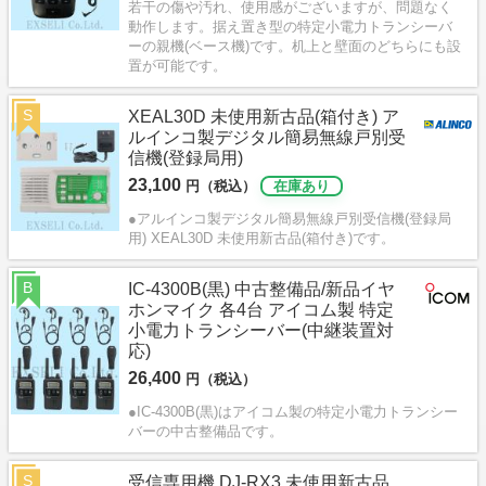
若干の傷や汚れ、使用感がございますが、問題なく
動作します。据え置き型の特定小電力トランシーバ
ーの親機(ベース機)です。机上と壁面のどちらにも設
置が可能です。
S
XEAL30D 未使用新古品(箱付き) ア
ルインコ製デジタル簡易無線戸別受
信機(登録局用)
23,100
円（税込）
在庫あり
●アルインコ製デジタル簡易無線戸別受信機(登録局
用) XEAL30D 未使用新古品(箱付き)です。
B
IC-4300B(黒) 中古整備品/新品イヤ
ホンマイク 各4台 アイコム製 特定
小電力トランシーバー(中継装置対
応)
26,400
円（税込）
●IC-4300B(黒)はアイコム製の特定小電力トランシー
バーの中古整備品です。
S
受信専用機 DJ-RX3 未使用新古品