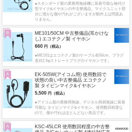
●スタンダード製の業務用無線機に装着可能な袖付け
型マイク&イヤホンの中古整備品。マイクユニット部
分に僅かな傷や汚れがございますが動作上は問題あ
りません。
B
ME101/50CM 中古整備品(耳かけな
し) エコテクノ製 イヤホン
660
円（税込）
●ME101はエコテクノ製のケーブル長50cm、プラグ
直径2.5φストレートプラグのイヤホンです。
A
EK-505W(アイコム用) 使用数回で
状態の良い中古整備品 エコテクノ
製 タイピンマイク&イヤホン
5,500
円（税込）
●アイコム製の業務用無線、デジタル簡易無線に装着
可能な タイピンマイク&イヤホン。使用数回程度な
ので、傷や汚れはほとんどない美品です。
A
KSC-45LCR 使用数回程度の中古整