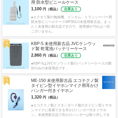
用 防水型ビニールケース
1,100
円（税込）
在庫あり
●エクセリ製の無線機、インカム、トランシーバー用
防水型ビニールケースWP001の未使用新古品。まっ
たく未使用の新古品ですので、使用感や汚れは一切
ございません。
S
KBP-5 未使用新古品 JVCケンウッ
ド製 乾電池バッテリーケース
2,860
円（税込）
在庫あり
●KBP-5はJVCケンウッド製のバッテリーケースの開
封のみの未使用品です。
S
ME-150 未使用新古品 エコテクノ製
タイピン型イヤホンマイク用耳かけ
ハンガー付きイヤホン
1,320
円（税込）
●エコテクノ製とスタンダード製のタイピン型イヤホ
ンマイクに装着できる耳かけハンガー付きイヤホ
ン。未使用新古品で耳かけハンガーは取り外しでき