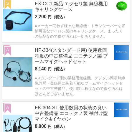
S
EX-CC1 新品 エクセリ製 無線機用
キャリングケース
2,200
円（税込）
●メーカー問わず様々な無線機・トランシーバーを収
納可能なナイロン製のキャリングケース。まったく
の新品なので傷や汚れは一切ありません。
A
HP-334(スタンダード用) 使用数回
程度の中古整備品 エコテクノ製 ブ
ームマイクヘッドセット
8,140
円（税込）
●スタンダード製の業務用無線機、デジタル簡易無線
免許局・登録局に装着可能なブームマイクヘッドセ
ットの中古整備品。使用数回程度なので傷や汚れは
ほとんどございません。
A
EK-304-ST 使用数回の状態の良い
中古整備品 エコテクノ製 袖付け型
マイク&イヤホン
8,800
円（税込）