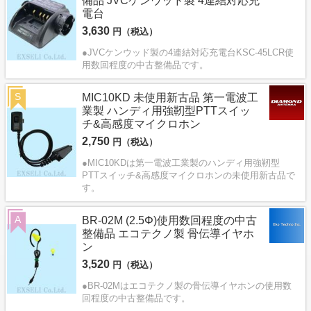
備品 JVCケンウッド製 4連結対応充
電台
3,630
円（税込）
●JVCケンウッド製の4連結対応充電台KSC-45LCR使
用数回程度の中古整備品です。
S
MIC10KD 未使用新古品 第一電波工
業製 ハンディ用強靭型PTTスイッ
チ&高感度マイクロホン
2,750
円（税込）
●MIC10KDは第一電波工業製のハンディ用強靭型
PTTスイッチ&高感度マイクロホンの未使用新古品で
す。
A
BR-02M (2.5Φ)使用数回程度の中古
整備品 エコテクノ製 骨伝導イヤホ
ン
3,520
円（税込）
●BR-02Mはエコテクノ製の骨伝導イヤホンの使用数
回程度の中古整備品です。