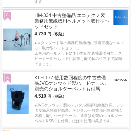
ます。
C
HM-334 中古整備品 エコテクノ製
業務用無線機用ヘルメット取付型ヘ
ッドセット
4,730
円（税込）
●スタンダード製の業務用無線機に装着可能なヘルメ
ット取付型ヘッドセット 。
工事用のヘルメットにネジ留めで直接装着可能。ス
ピーカー部分も上下に調節可能で耳の位置まで調節
できます。
A
KLH-177 使用数回程度の中古整備
品JVCケンウッド製ハードケース。
別売のショルダーベルトも付属
4,510
円（税込）
●JVCケンウッド製のデジタル簡易無線免許局、デジ
タル簡易無線登録局、デジタル一般業務用無線機に
装着可能なハードケース。通常は別売のショルダー
ベルトKSB-1も付属。ほぼ未使用の美品です。