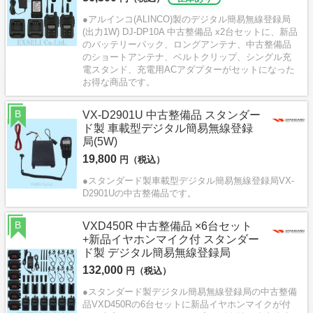
●アルインコ(ALINCO)製のデジタル簡易無線登録局
(出力1W) DJ-DP10A 中古整備品 x2台セットに、新品
のバッテリーパック、ロングアンテナ、中古整備品
のショートアンテナ、ベルトクリップ、シングル充
電スタンド、充電用ACアダプターがセットになった
お得な商品です。
B
VX-D2901U 中古整備品 スタンダー
ド製 車載型デジタル簡易無線登録
局(5W)
19,800
円（税込）
●スタンダード製車載型デジタル簡易無線登録局VX-
D2901Uの中古整備品です。
B
VXD450R 中古整備品 ×6台セット
+新品イヤホンマイク付 スタンダー
ド製 デジタル簡易無線登録局
132,000
円（税込）
●スタンダード製デジタル簡易無線登録局の中古整備
品VXD450Rの6台セットに新品イヤホンマイクが付