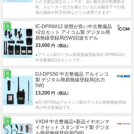
いた大変お得なセットです。高い耐久性や防塵防水
性、スピーカー出力を備えているため騒音下での現
場の連絡やBCP対策などにも使用できます!
A
IC-DPR6#12 状態が良い中古整備品
×2台セット アイコム製 デジタル簡
易無線登録局(5W)旧波モデル
33,000
円（税込）
●アイコム製デジタル簡易無線登録局IC-DPR6#12の
中古整備品2台セットです。
B
DJ-DPS50 中古整備品 アルインコ
製 デジタル簡易無線登録局(出力
5W)
13,200
円（税込）
●DJ-DPS50はアルインコ製のデジタル簡易無線登録
局の中古整備品です。
A
VXD9 中古整備品+新品イヤホンマ
イクセット スタンダード製 デジタ
ル簡易無線登録局(5W)