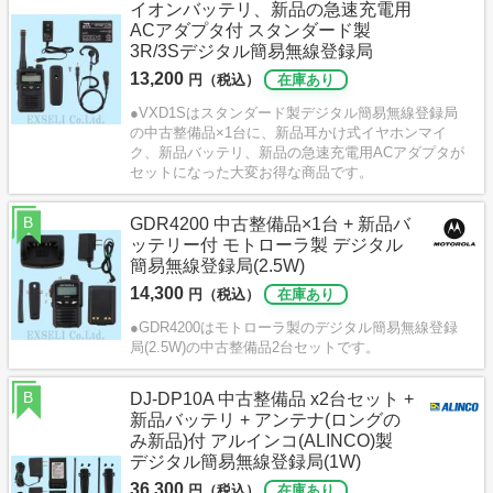
イオンバッテリ、新品の急速充電用
ACアダプタ付 スタンダード製
3R/3Sデジタル簡易無線登録局
13,200
円（税込）
在庫あり
●VXD1Sはスタンダード製デジタル簡易無線登録局
の中古整備品×1台に、新品耳かけ式イヤホンマイ
ク、新品バッテリ、新品の急速充電用ACアダプタが
セットになった大変お得な商品です。
B
GDR4200 中古整備品×1台 + 新品バ
ッテリー付 モトローラ製 デジタル
簡易無線登録局(2.5W)
14,300
円（税込）
在庫あり
●GDR4200はモトローラ製のデジタル簡易無線登録
局(2.5W)の中古整備品2台セットです。
B
DJ-DP10A 中古整備品 x2台セット +
新品バッテリ + アンテナ(ロングの
み新品)付 アルインコ(ALINCO)製
デジタル簡易無線登録局(1W)
36,300
円（税込）
在庫あり