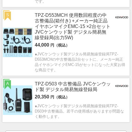
です。
S
TPZ-D553MCH 使用数回程度の中
古整備品(箱付き) +メーカー純正品
イヤホンマイクEMC-15 ×2台セット
JVCケンウッド製 デジタル簡易無
線登録局(出力5W)
44,000
円（税込）
●JVCケンウッド製デジタル簡易無線登録局TPZ-
D553MCHの中古整備品2台セットに、メーカー純正
品イヤホンマイクEMC-15がセットになった大変お得
な商品です。
A
TPZ-D503 中古整備品 JVCケンウッ
ド製 デジタル簡易無線登録局
20,350
円（税込）
●JVCケンウッド製デジタル簡易無線登録局TPZ-
D503中古整備品。若干の使用感がありますが問題な
く動作します。