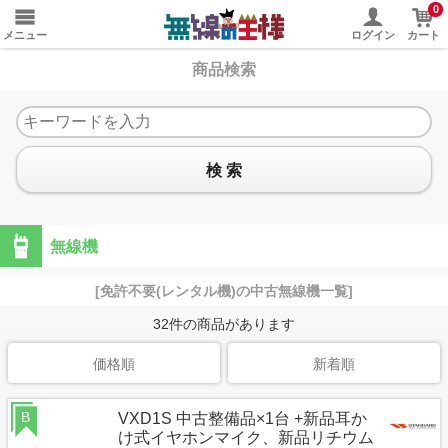
0
メニュー
ログイン
カート
商品検索
検 索
無線機
[免許不要(レンタル機)の中古無線機一覧]
32
件の商品があります
価格順
新着順
B
VXD1S 中古整備品×1台 +新品耳か
け式イヤホンマイク、新品リチウム