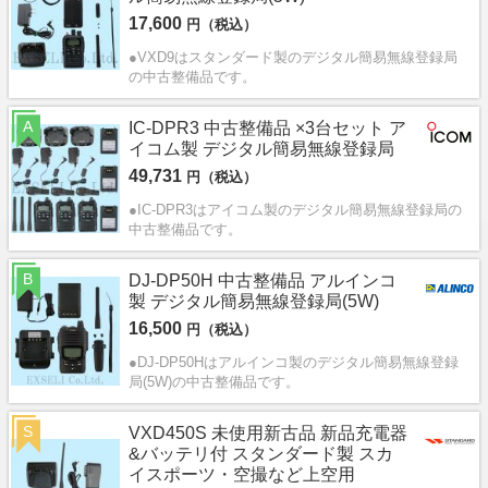
17,600
円（税込）
●VXD9はスタンダード製のデジタル簡易無線登録局
の中古整備品です。
A
IC-DPR3 中古整備品 ×3台セット ア
イコム製 デジタル簡易無線登録局
49,731
円（税込）
●IC-DPR3はアイコム製のデジタル簡易無線登録局の
中古整備品です。
B
DJ-DP50H 中古整備品 アルインコ
製 デジタル簡易無線登録局(5W)
16,500
円（税込）
●DJ-DP50Hはアルインコ製のデジタル簡易無線登録
局(5W)の中古整備品です。
S
VXD450S 未使用新古品 新品充電器
&バッテリ付 スタンダード製 スカ
イスポーツ・空撮など上空用