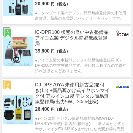
20,900
円（税込）
●スタンダード製のデジタル簡易無線登録局の未使用
新古品。新品の充電器とバッテリーもセットです。
A
IC-DPR100 状態の良い中古整備品
アイコム製 デジタル簡易無線登録
局
39,600
円（税込）
●アイコム製の車載型デジタル簡易無線登録局 IC-
DPR100の中古整備品です。使用数回程度なので傷や
汚れはほとんどありません。
S
DJ-DPS70YA 未使用新古品(箱付
き)1台 +新品耳かけ式イヤホンマイ
ク付 アルインコ製 デジタル簡易無
線登録局(出力5W、30ch仕様)
26,400
円（税込）
●●インコ製 デジタル簡易無線登録局(5W) DJ-
DPS70YA 未使用新古品(箱付き)に、新品耳かけ式イ
ヤホンマイクEX-M210をお付けした大変お得な商品