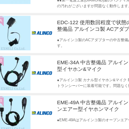
●●第一電波工業(DIAMOND)製のハン
の汚れがございますが問題なく動作します
A
EDC-122 使用数回程度で状
整備品 アルインコ製 ACアダ
●アルインコ製のACアダプターの中古整
す。
B
EME-34A 中古整備品 アルイ
型イヤホン&マイク
●アルインコ製 カナル型イヤホン&マイク 
トランシーバーに装着可能です。問題なく
B
EME-49A 中古整備品 アルイ
ンエアー型イヤホンマイク
●EME-49Aはアルインコ製のオープン