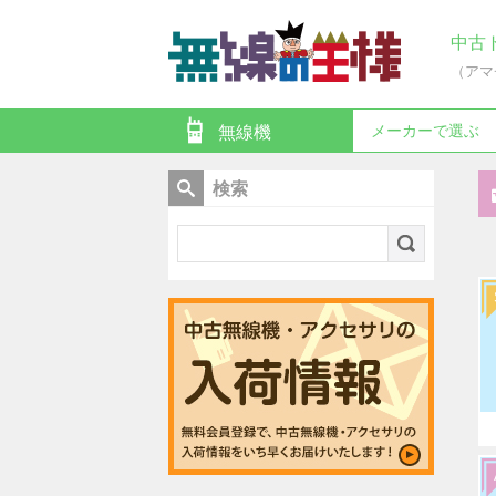
中古
（アマ
メーカーで選ぶ
無線機
検索