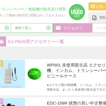
お問い
トランシーバー／無線機の販売及び買取
チュア無線の販売及び買取は行っておりません）
買取
機種で選ぶ
メー
アクセサリ
DJ-PB20用アクセサリー一覧
S
WP001 未使用新古品 エクセ
機、インカム、トランシーバー
ビニールケース
●エクセリ製の無線機、インカム、トランシ
用新古品。まったく未使用の新古品ですの
A
EDC-158R 状態の良い中古整