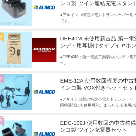
ンコ製 ツイン連結充電スタン
●アルインコ特定小電力トランシーバー用の
です。
S
DEE40M 未使用新古品 第一
ンディ用耳掛けタイプイヤホ
●DEE40Mは第一電波工業製のハンディ
す。
A
EME-12A 使用数回程度の中古
インコ製 VOX付きヘッドセッ
●アルインコ製の特定小電力トランシーバ
同時通話にも使用可能。まったく未使用の
B
EDC-109J 使用数回の中古整
ンコ製 ツイン充電器セット