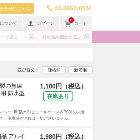
03-3662-0551
合わせはこちら
0
について
ログイン
カート
カーで選ぶ
対応無線機から選ぶ
並び替え：
価格順
新着順
リ製の無線
1,100円（税込）
用 防水型
在庫あり
ーバー用 防水型ビニールケースWP001の未使
で、使用感や汚れは一切ございません。
備品 アルイ
1,980円（税込）