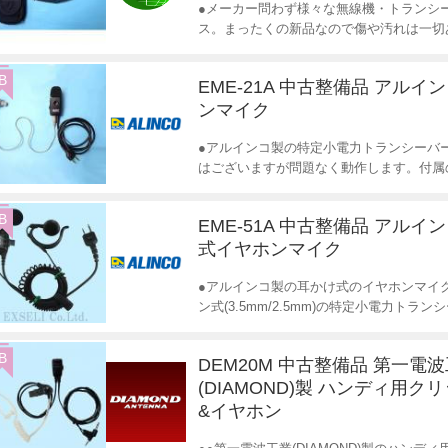
●メーカー問わず様々な無線機・トランシ
ス。まったくの新品なので傷や汚れは一切
B
EME-21A 中古整備品 アルイ
ンマイク
●アルインコ製の特定小電力トランシーバ
はございますが問題なく動作します。付属の
B
EME-51A 中古整備品 アルイ
式イヤホンマイク
●アルインコ製の耳かけ式のイヤホンマイク
ン式(3.5mm/2.5mm)の特定小電力トラ
B
DEM20M 中古整備品 第一電
(DIAMOND)製 ハンディ用ク
&イヤホン