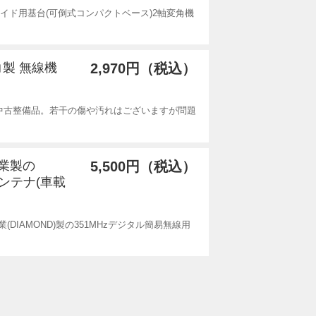
サイド用基台(可倒式コンパクトベース)2軸変角機
。
コ製 無線機
2,970円（税込）
中古整備品。若干の傷や汚れはございますが問題
工業製の
5,500円（税込）
ンテナ(車載
工業(DIAMOND)製の351MHzデジタル簡易無線用