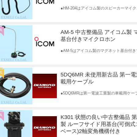
●HM-204はアイコム製のスピーカーマ
A
AM-5 中古整備品 アイコム製
基台付きマイクロホン
●AM-5はアイコム製のマグネット基台付
S
5DQ6MR 未使用新古品 第一
載用ケーブル
●5DQ6MRは第一電波工業製の車載用ケ
A
K301 状態の良い中古整備品 
製 ルーフサイド用基台(可倒
ベース)2軸変角機構付き