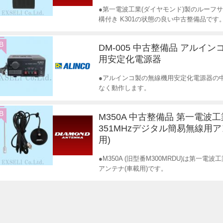
●第一電波工業(ダイヤモンド)製のルーフ
構付き K301の状態の良い中古整備品です
B
DM-005 中古整備品 アルイン
用安定化電源器
●アルインコ製の無線機用安定化電源器の
なく動作します。
B
M350A 中古整備品 第一電波
351MHzデジタル簡易無線用ア
用)
●M350A (旧型番M300MRDU)は第一電波
アンテナ(車載用)です。