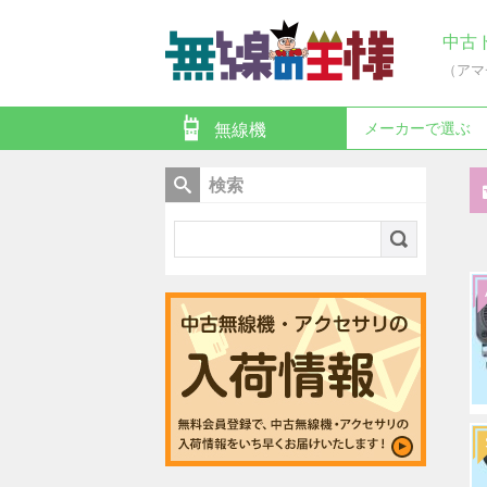
中古
（アマ
メーカーで選ぶ
無線機
検索