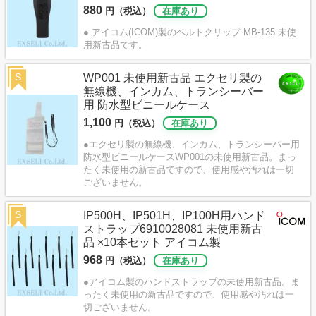
880
円（税込）
在庫あり
● アイコム(ICOM)製のベルトクリップ MB-135 未使
用新古品です。
S
WP001 未使用新古品 エクセリ製の
無線機、インカム、トランシーバー
用 防水型ビニールケース
1,100
円（税込）
在庫あり
●エクセリ製の無線機、インカム、トランシーバー用
防水型ビニールケースWP001の未使用新古品。まっ
たく未使用の新古品ですので、使用感や汚れは一切
ございません。
S
IP500H、IP501H、IP100H用ハンド
ストラップ6910028081 未使用新古
品 ×10本セット アイコム製
968
円（税込）
在庫あり
●アイコム製のハンドストラップの未使用新古品。ま
ったく未使用の新古品ですので、使用感や汚れは一
切ございません。