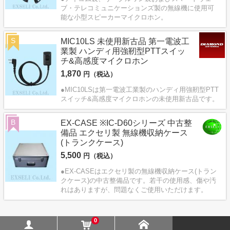
ブ・テレコミュニケーションズ製の無線機に使用可
能な小型スピーカーマイクロホン。
S
MIC10LS 未使用新古品 第一電波工
業製 ハンディ用強靭型PTTスイッ
チ&高感度マイクロホン
1,870
円（税込）
●MIC10LSは第一電波工業製のハンディ用強靭型PTT
スイッチ&高感度マイクロホンの未使用新古品です。
B
EX-CASE ※IC-D60シリーズ 中古整
備品 エクセリ製 無線機収納ケース
(トランクケース)
5,500
円（税込）
●EX-CASEはエクセリ製の無線機収納ケース(トラン
クケース)の中古整備品です。若干の使用感、傷や汚
れはありますが、問題なくご使用いただけます。
0