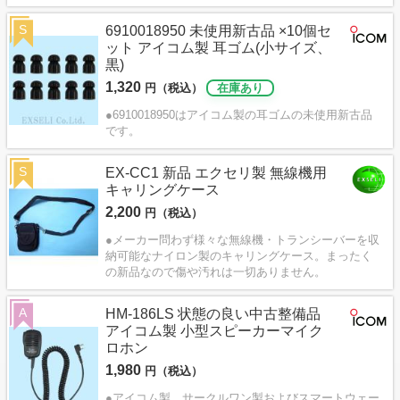
S
6910018950 未使用新古品 ×10個セ
ット アイコム製 耳ゴム(小サイズ、
黒)
1,320
円（税込）
在庫あり
●6910018950はアイコム製の耳ゴムの未使用新古品
です。
S
EX-CC1 新品 エクセリ製 無線機用
キャリングケース
2,200
円（税込）
●メーカー問わず様々な無線機・トランシーバーを収
納可能なナイロン製のキャリングケース。まったく
の新品なので傷や汚れは一切ありません。
A
HM-186LS 状態の良い中古整備品
アイコム製 小型スピーカーマイク
ロホン
1,980
円（税込）
●アイコム製、サークルワン製およびスマートウェー