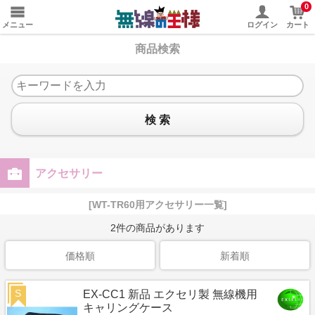
0
メニュー
ログイン
カート
商品検索
検 索
アクセサリー
[WT-TR60用アクセサリー一覧]
2
件の商品があります
価格順
新着順
S
EX-CC1 新品 エクセリ製 無線機用
キャリングケース