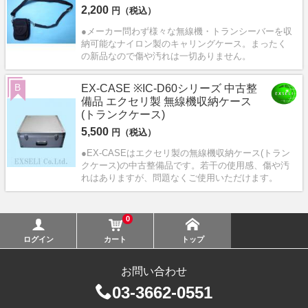
2,200
円（税込）
●メーカー問わず様々な無線機・トランシーバーを収
納可能なナイロン製のキャリングケース。まったく
の新品なので傷や汚れは一切ありません。
B
EX-CASE ※IC-D60シリーズ 中古整
備品 エクセリ製 無線機収納ケース
(トランクケース)
5,500
円（税込）
●EX-CASEはエクセリ製の無線機収納ケース(トラン
クケース)の中古整備品です。若干の使用感、傷や汚
れはありますが、問題なくご使用いただけます。
0
ログイン
カート
トップ
お問い合わせ
03-3662-0551