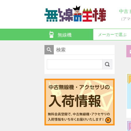
中古
（アマ
メーカーで選ぶ
無線機
検索