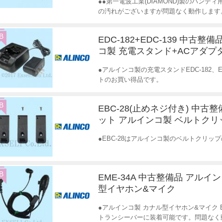
●●第一電波工業(DIAMOND)製のハン
の汚れがございますが問題なく動作します
B
EDC-182+EDC-139 中古整
コ製 充電スタンド+ACアダプ
●アルインコ製の充電スタンドEDC-182、
トのお買い得品です。
B
EBC-28(止めネジ付き) 中古整
ット アルインコ製 ベルトクリ
●EBC-28はアルインコ製のベルトクリッ
B
EME-34A 中古整備品 アルイ
型イヤホン&マイク
●アルインコ製 カナル型イヤホン&マイク 
トランシーバーに装着可能です。問題なく