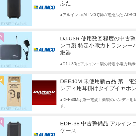
ふた
●アルインコ(ALINCO)製の電池ふた AD
A
DJ-U3R 使用数回程度の中古
ンコ製 特定小電力トランシー
継器
●DJ-U3Rはアルインコ製の特定小電力無
S
DEE40M 未使用新古品 第一
ンディ用耳掛けタイプイヤホ
●DEE40Mは第一電波工業製のハンディ
す。
B
EDH-38 中古整備品 アルイ
ケース