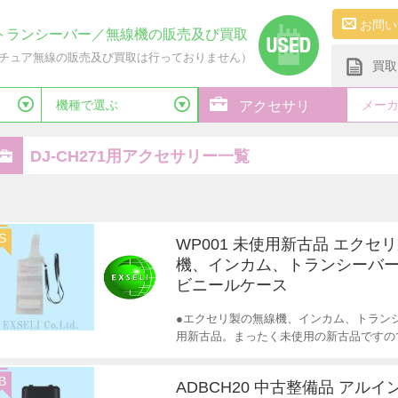
お問い
トランシーバー／無線機の販売及び買取
チュア無線の販売及び買取は行っておりません）
買取
機種で選ぶ
メー
アクセサリ
DJ-CH271用アクセサリー一覧
S
WP001 未使用新古品 エクセ
機、インカム、トランシーバー
ビニールケース
●エクセリ製の無線機、インカム、トランシ
用新古品。まったく未使用の新古品ですの
B
ADBCH20 中古整備品 アルイ