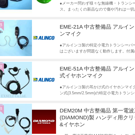
●メーカー問わず様々な無線機・トランシ
ス。まったくの新品なので傷や汚れは一切
B
EME-21A 中古整備品 アルイ
ンマイク
●アルインコ製の特定小電力トランシーバ
はございますが問題なく動作します。付属の
B
EME-51A 中古整備品 アルイ
式イヤホンマイク
●アルインコ製の耳かけ式のイヤホンマイク
ン式(3.5mm/2.5mm)の特定小電力トラ
B
DEM20M 中古整備品 第一電
(DIAMOND)製 ハンディ用ク
&イヤホン