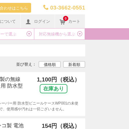
03-3662-0551
合わせはこちら
0
について
ログイン
カート
カーで選ぶ
対応無線機から選ぶ
並び替え：
価格順
新着順
リ製の無線
1,100円（税込）
用 防水型
在庫あり
ーバー用 防水型ビニールケースWP001の未使
で、使用感や汚れは一切ございません。
ンコ製 電池
154円（税込）