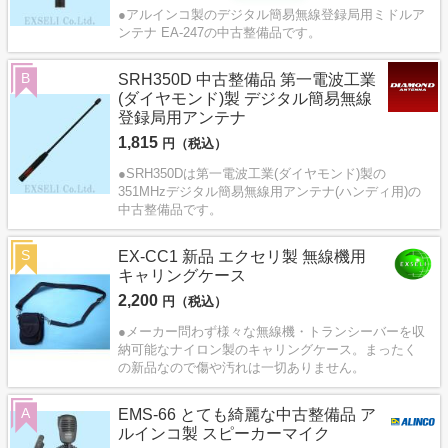
●アルインコ製のデジタル簡易無線登録局用ミドルア
ンテナ EA-247の中古整備品です。
B
SRH350D 中古整備品 第一電波工業
(ダイヤモンド)製 デジタル簡易無線
登録局用アンテナ
1,815
円（税込）
●SRH350Dは第一電波工業(ダイヤモンド)製の
351MHzデジタル簡易無線用アンテナ(ハンディ用)の
中古整備品です。
S
EX-CC1 新品 エクセリ製 無線機用
キャリングケース
2,200
円（税込）
●メーカー問わず様々な無線機・トランシーバーを収
納可能なナイロン製のキャリングケース。まったく
の新品なので傷や汚れは一切ありません。
A
EMS-66 とても綺麗な中古整備品 ア
ルインコ製 スピーカーマイク