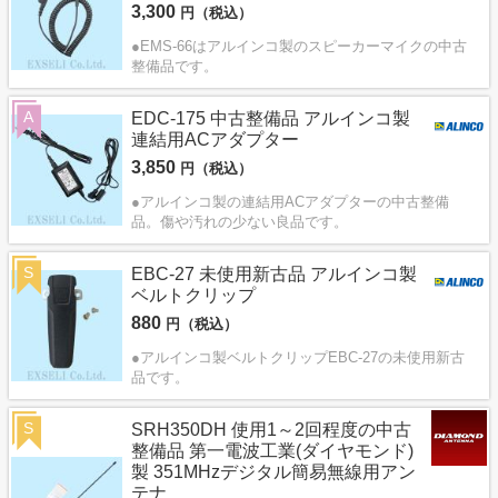
3,300
円（税込）
●EMS-66はアルインコ製のスピーカーマイクの中古
整備品です。
A
EDC-175 中古整備品 アルインコ製
連結用ACアダプター
3,850
円（税込）
●アルインコ製の連結用ACアダプターの中古整備
品。傷や汚れの少ない良品です。
S
EBC-27 未使用新古品 アルインコ製
ベルトクリップ
880
円（税込）
●アルインコ製ベルトクリップEBC-27の未使用新古
品です。
S
SRH350DH 使用1～2回程度の中古
整備品 第一電波工業(ダイヤモンド)
製 351MHzデジタル簡易無線用アン
テナ