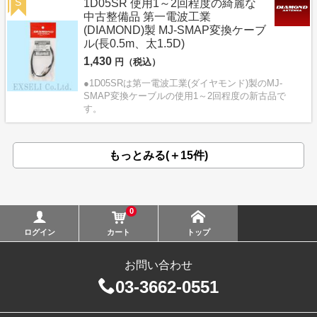
S
1D05SR 使用1～2回程度の綺麗な
中古整備品 第一電波工業
(DIAMOND)製 MJ-SMAP変換ケーブ
ル(長0.5m、太1.5D)
1,430
円（税込）
●1D05SRは第一電波工業(ダイヤモンド)製のMJ-
SMAP変換ケーブルの使用1～2回程度の新古品で
す。
もっとみる(＋15件)
0
ログイン
カート
トップ
お問い合わせ
03-3662-0551