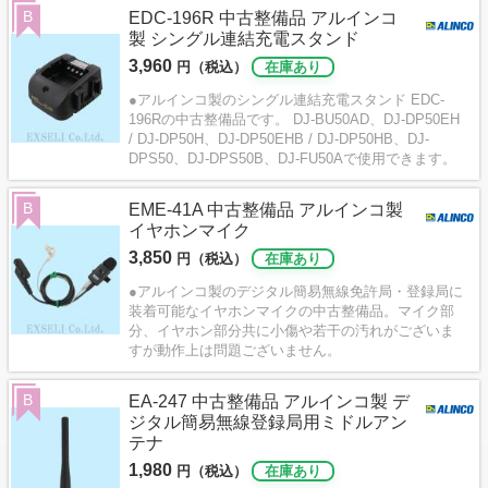
B
EDC-196R 中古整備品 アルインコ
製 シングル連結充電スタンド
3,960
円（税込）
在庫あり
●アルインコ製のシングル連結充電スタンド EDC-
196Rの中古整備品です。 DJ-BU50AD、DJ-DP50EH
/ DJ-DP50H、DJ-DP50EHB / DJ-DP50HB、DJ-
DPS50、DJ-DPS50B、DJ-FU50Aで使用できます。
B
EME-41A 中古整備品 アルインコ製
イヤホンマイク
3,850
円（税込）
在庫あり
●アルインコ製のデジタル簡易無線免許局・登録局に
装着可能なイヤホンマイクの中古整備品。マイク部
分、イヤホン部分共に小傷や若干の汚れがございま
すが動作上は問題ございません。
B
EA-247 中古整備品 アルインコ製 デ
ジタル簡易無線登録局用ミドルアン
テナ
1,980
円（税込）
在庫あり