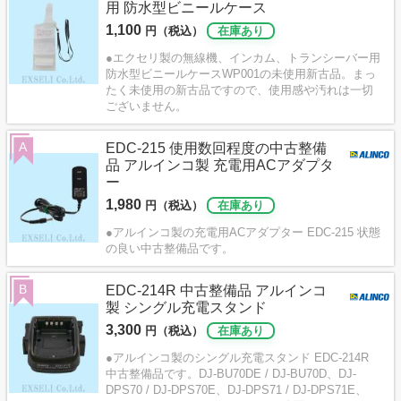
用 防水型ビニールケース
1,100
円（税込）
在庫あり
●エクセリ製の無線機、インカム、トランシーバー用
防水型ビニールケースWP001の未使用新古品。まっ
たく未使用の新古品ですので、使用感や汚れは一切
ございません。
A
EDC-215 使用数回程度の中古整備
品 アルインコ製 充電用ACアダプタ
ー
1,980
円（税込）
在庫あり
●アルインコ製の充電用ACアダプター EDC-215 状態
の良い中古整備品です。
B
EDC-214R 中古整備品 アルインコ
製 シングル充電スタンド
3,300
円（税込）
在庫あり
●アルインコ製のシングル充電スタンド EDC-214R
中古整備品です。DJ-BU70DE / DJ-BU70D、DJ-
DPS70 / DJ-DPS70E、DJ-DPS71 / DJ-DPS71E、