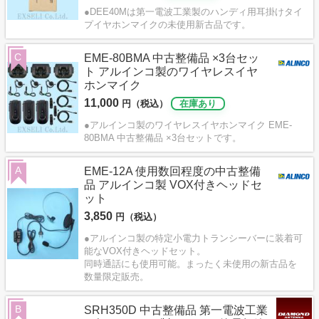
●DEE40Mは第一電波工業製のハンディ用耳掛けタイ
プイヤホンマイクの未使用新古品です。
C
EME-80BMA 中古整備品 ×3台セッ
ト アルインコ製のワイヤレスイヤ
ホンマイク
11,000
円（税込）
在庫あり
●アルインコ製のワイヤレスイヤホンマイク EME-
80BMA 中古整備品 ×3台セットです。
A
EME-12A 使用数回程度の中古整備
品 アルインコ製 VOX付きヘッドセ
ット
3,850
円（税込）
●アルインコ製の特定小電力トランシーバーに装着可
能なVOX付きヘッドセット。
同時通話にも使用可能。まったく未使用の新古品を
数量限定販売。
B
SRH350D 中古整備品 第一電波工業