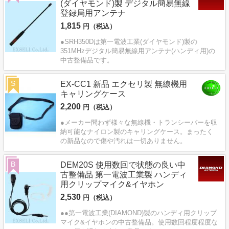
(ダイヤモンド)製 デジタル簡易無線
登録局用アンテナ
1,815
円（税込）
●SRH350Dは第一電波工業(ダイヤモンド)製の
351MHzデジタル簡易無線用アンテナ(ハンディ用)の
中古整備品です。
S
EX-CC1 新品 エクセリ製 無線機用
キャリングケース
2,200
円（税込）
●メーカー問わず様々な無線機・トランシーバーを収
納可能なナイロン製のキャリングケース。まったく
の新品なので傷や汚れは一切ありません。
B
DEM20S 使用数回で状態の良い中
古整備品 第一電波工業製 ハンディ
用クリップマイク&イヤホン
2,530
円（税込）
●●第一電波工業(DIAMOND)製のハンディ用クリップ
マイク&イヤホンの中古整備品。使用数回程度程度な