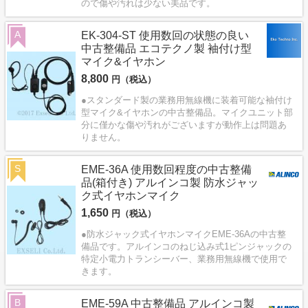
ので傷や汚れは少ない美品です。
A
EK-304-ST 使用数回の状態の良い
中古整備品 エコテクノ製 袖付け型
マイク&イヤホン
8,800
円（税込）
●スタンダード製の業務用無線機に装着可能な袖付け
型マイク&イヤホンの中古整備品。マイクユニット部
分に僅かな傷や汚れがございますが動作上は問題あ
りません。
S
EME-36A 使用数回程度の中古整備
品(箱付き) アルインコ製 防水ジャッ
ク式イヤホンマイク
1,650
円（税込）
●防水ジャック式イヤホンマイクEME-36Aの中古整
備品です。アルインコのねじ込み式1ピンジャックの
特定小電力トランシーバー、業務用無線機で使用で
きます。
B
EME-59A 中古整備品 アルインコ製