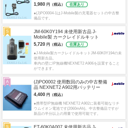
1,980
円（税込）
在庫あり
●(J)PO0004-1はJ-Mobile製の充電器セットの中古整
備品です。
S
JM-60K0Y194 未使用新古品 J-
Mobile製 カークレイドルキット
5,720
円（税込）
在庫あり
●J-Mobile製カークレイドルキットJM-60K0Y194の未
使用新古品。
車内の壁にIP無線機NEXNET2 A906を設置すること
ができます。
A
(J)PO0002 使用数回のみの中古整備
品 NEXNET2 A902用バッテリー
4,400
円（税込）
●携帯型IP無線機 NEXNET2 A902に装着可能なリチ
ウムイオン電池です(2060mAh)。中古整備品ですが
新品の半分以上の用量で使用可能です。
S
ET-60K0A007 未使用新古品 J-