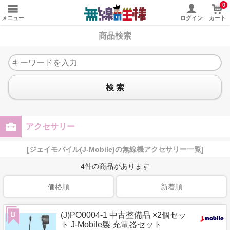
0
メニュー
ログイン
カート
商品検索
検 索
アクセサリー
[ジェイモバイル(J-Mobile)の無線機アクセサリー一覧]
4
件の商品があります
価格順
新着順
B
(J)PO0004-1 中古整備品 ×2個セッ
ト J-Mobile製 充電器セット